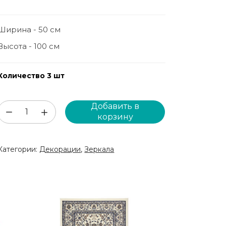
Ширина - 50 см
Высота - 100 см
Количество 3 шт
Добавить в
Количество
корзину
товара
Зеркало
Категории:
Декорации
,
Зеркала
DOLO
(SP95)