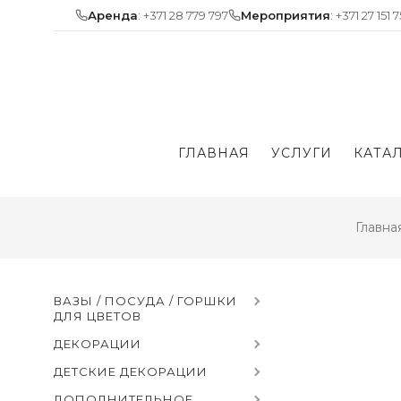
Skip
Аренда
: +371 28 779 797
Мероприятия
: +371 27 151 
to
content
ГЛАВНАЯ
УСЛУГИ
КАТА
Главна
ВАЗЫ / ПОСУДА / ГОРШКИ
ДЛЯ ЦВЕТОВ
ДЕКОРАЦИИ
ДЕТСКИЕ ДЕКОРАЦИИ
ДОПОЛНИТЕЛЬНОЕ