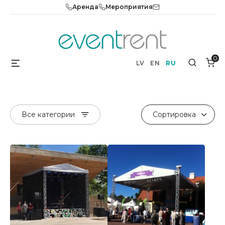
Skip
Аренда
Мероприятия
to
content
0
Menu
Search
LV
EN
RU
Все категории