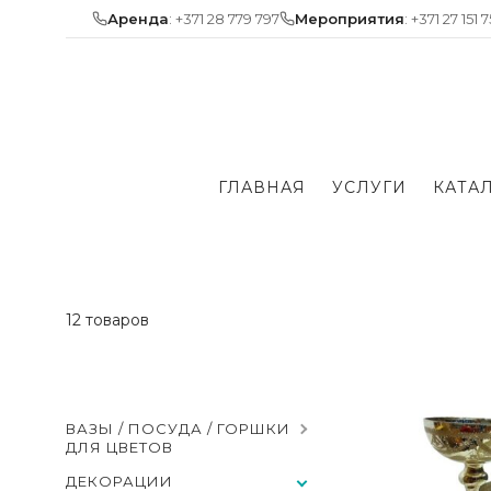
Skip
Аренда
: +371 28 779 797
Мероприятия
: +371 27 151 
to
content
ГЛАВНАЯ
УСЛУГИ
КАТА
12 товаров
ВАЗЫ / ПОСУДА / ГОРШКИ
ДЛЯ ЦВЕТОВ
ДЕКОРАЦИИ