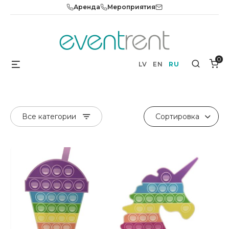
Skip
Аренда
Мероприятия
to
content
0
Menu
Search
LV
EN
RU
Все категории