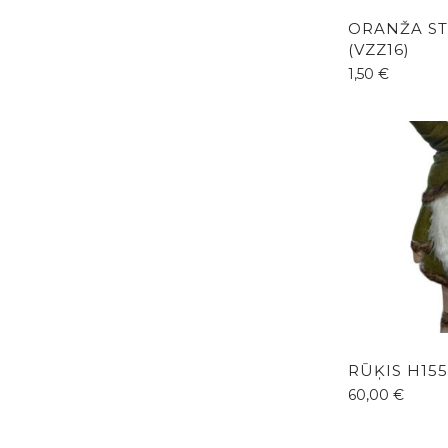
ORANŽA ST
(VZZ16)
1,50
€
RŪĶIS H155
60,00
€