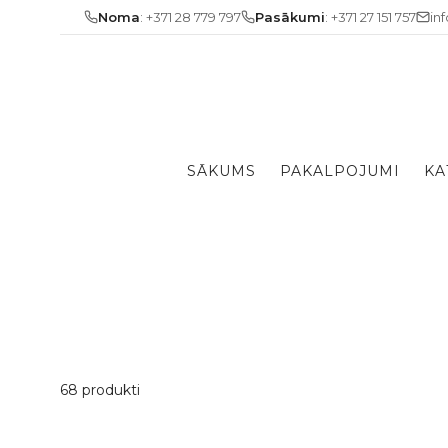
Skip
Noma
: +371 28 779 797
Pasākumi
: +371 27 151 757
in
to
content
SĀKUMS
PAKALPOJUMI
KA
68 produkti