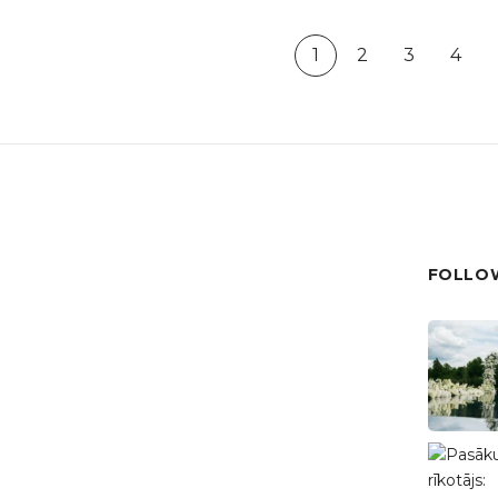
1
2
3
4
FOLLOW