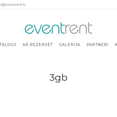
fo@eventrent.lv
TALOGS
KĀ REZERVĒT
GALERIJA
PARTNERI
3gb