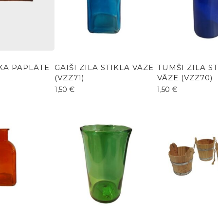
KA PAPLĀTE
GAIŠI ZILA STIKLA VĀZE
TUMŠI ZILA S
(VZZ71)
VĀZE (VZZ70)
1,50
€
1,50
€