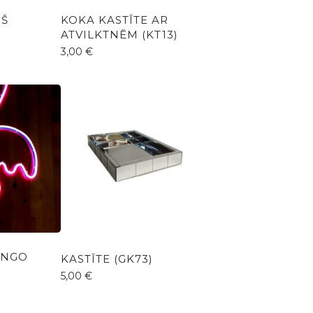
ŅŠ
KOKA KASTĪTE AR
ATVILKTNĒM (KT13)
3,00
€
INGO
KASTĪTE (GK73)
5,00
€