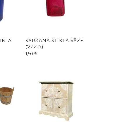
TIKLA
SARKANA STIKLA VĀZE
(VZZ17)
1,50
€