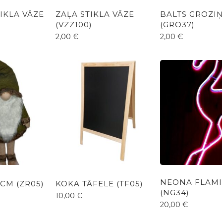
IKLA VĀZE
ZAĻA STIKLA VĀZE
BALTS GROZI
(VZZ100)
(GRO37)
2,00
€
2,00
€
NEONA FLAM
CM (ZR05)
KOKA TĀFELE (TF05)
(NG34)
10,00
€
20,00
€