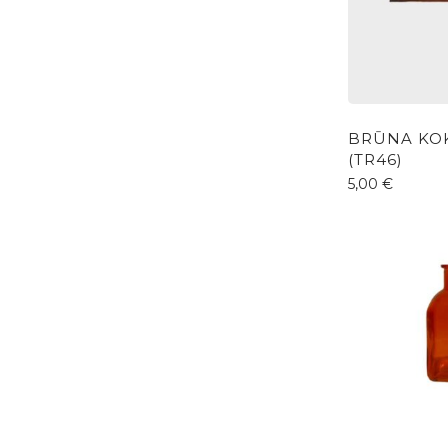
BRŪNA KO
(TR46)
5,00
€