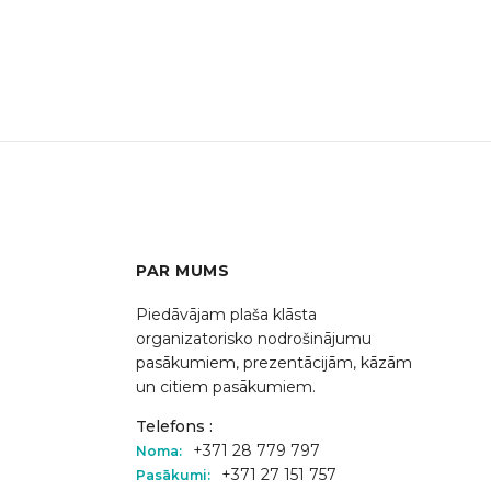
PAR MUMS
Piedāvājam plaša klāsta
organizatorisko nodrošinājumu
pasākumiem, prezentācijām, kāzām
un citiem pasākumiem.
Telefons :
+371 28 779 797
Noma:
+371 27 151 757
Pasākumi: