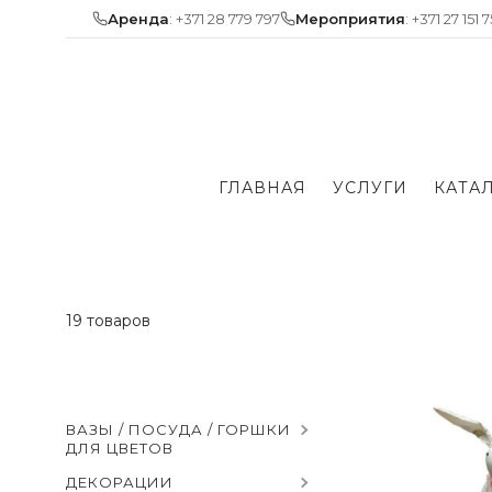
Skip
Аренда
: +371 28 779 797
Мероприятия
: +371 27 151 
to
content
ГЛАВНАЯ
УСЛУГИ
КАТА
19 товаров
ВАЗЫ / ПОСУДА / ГОРШКИ
ДЛЯ ЦВЕТОВ
ДЕКОРАЦИИ