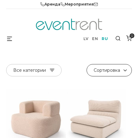
Skip
Аренда
Мероприятия
to
content
0
Menu
Search
LV
EN
RU
Все категории