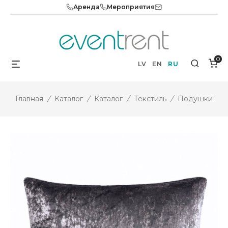
Skip
Аренда
Мероприятия
to
content
0
Menu
Search
LV
EN
RU
Главная
/
Каталог
/
Каталог
/
Текстиль
/
Подушки