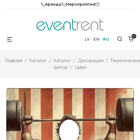
Skip
Аренда
Мероприятия
to
content
0
Menu
Search
LV
EN
RU
Главная
/
Каталог
/
Каталог
/
Декорации
/
Тематически
декор
/
Цирк