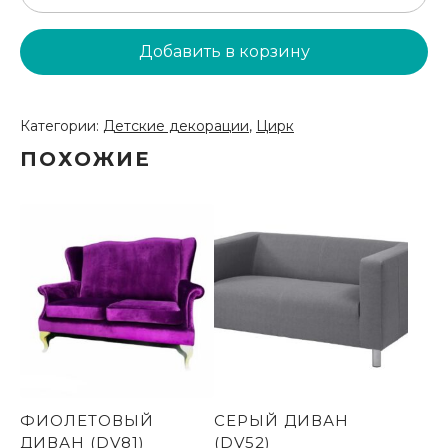
товара
Фотостена
Добавить в корзину
-
Силач
/130x200/
Категории:
Детские декорации
,
Цирк
(CR08)
ПОХОЖИЕ
ФИОЛЕТОВЫЙ
СЕРЫЙ ДИВАН
ДИВАН (DV81)
(DV52)