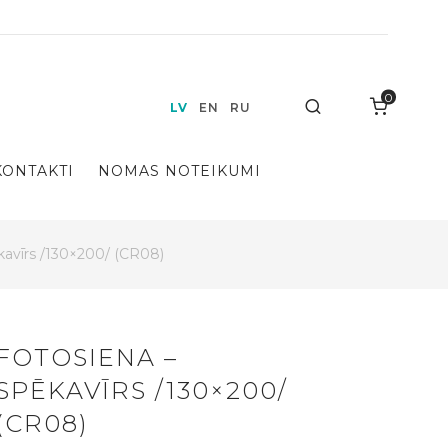
0
Search
LV
EN
RU
KONTAKTI
NOMAS NOTEIKUMI
kavīrs /130×200/ (CR08)
FOTOSIENA –
SPĒKAVĪRS /130×200/
(CR08)