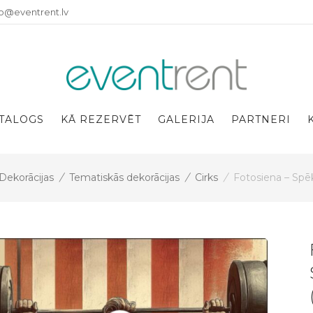
fo@eventrent.lv
TALOGS
KĀ REZERVĒT
GALERIJA
PARTNERI
Dekorācijas
/
Tematiskās dekorācijas
/
Cirks
/
Fotosiena – Spē