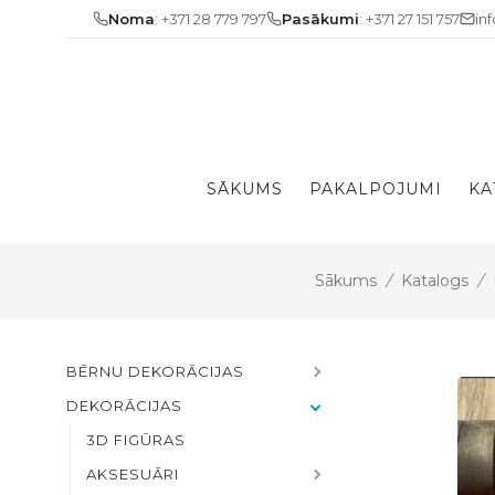
Skip
Noma
: +371 28 779 797
Pasākumi
: +371 27 151 757
in
to
content
SĀKUMS
PAKALPOJUMI
KA
Sākums
/
Katalogs
/
BĒRNU DEKORĀCIJAS
DEKORĀCIJAS
3D FIGŪRAS
AKSESUĀRI