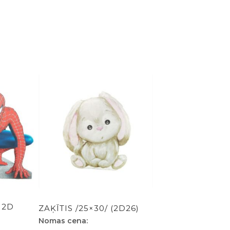
daudzums
 2D
ZAĶĪTIS /25×30/ (2D26)
Nomas cena: