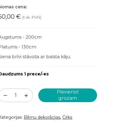
Nomas cena:
50,00
€
(t.sk. PVN)
Augstums - 200cm
Platums - 130cm
Siena brīvi stāvoša ar balsta kāju.
Daudzums 1 prece/-es
Pievienot
Fotosiena
grozam
–
Spēkavīrs
Kategorijas:
Bērnu dekorācijas
,
Cirks
/130×200/
(CR08)