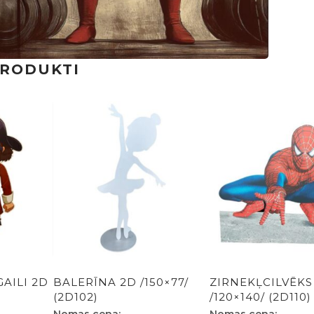
PRODUKTI
AILI 2D
BALERĪNA 2D /150×77/
ZIRNEKĻCILVĒKS
(2D102)
/120×140/ (2D110)
Nomas cena:
Nomas cena: