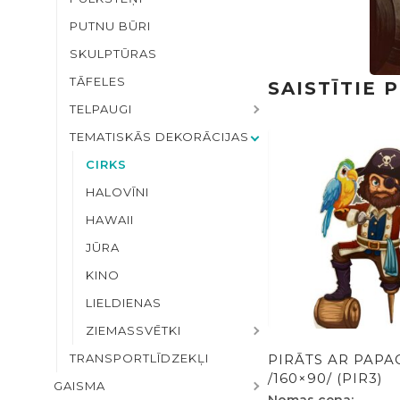
PUTNU BŪRI
SKULPTŪRAS
TĀFELES
SAISTĪTIE 
TELPAUGI
TEMATISKĀS DEKORĀCIJAS
CIRKS
HALOVĪNI
HAWAII
JŪRA
KINO
LIELDIENAS
ZIEMASSVĒTKI
PIRĀTS AR PAPAG
TRANSPORTLĪDZEKĻI
/160×90/ (PIR3)
GAISMA
Nomas cena: