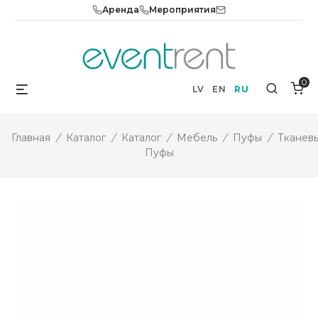
Skip
Аренда
Мероприятия
to
content
0
Menu
Search
LV
EN
RU
Главная
/
Каталог
/
Каталог
/
Мебель
/
Пуфы
/
Тканев
Пуфы