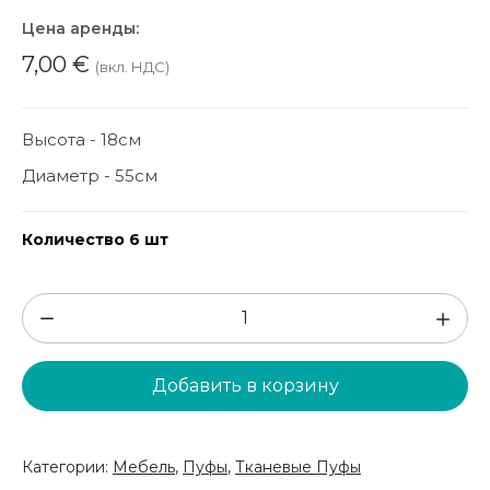
Цена аренды:
7,00
€
(вкл. НДС)
Высота - 18см
Диаметр - 55см
Количество 6 шт
Количество
товара
Круглый
Добавить в корзину
пуф
(PF185)
Категории:
Мебель
,
Пуфы
,
Тканевые Пуфы