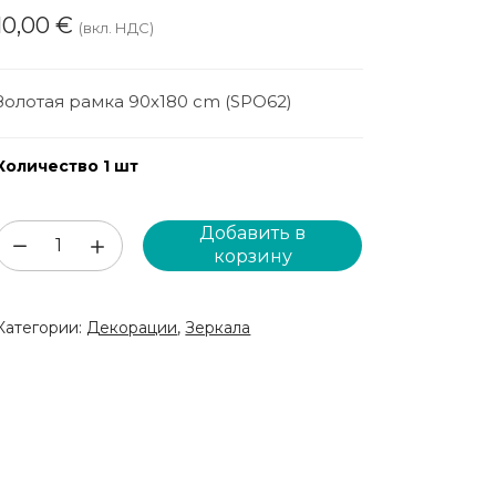
10,00
€
(вкл. НДС)
Золотая рамка 90х180 cm (SPO62)
Количество 1 шт
Добавить в
Количество
корзину
товара
Золотая
Категории:
Декорации
,
Зеркала
рамка
90х180cm
(SPO62)