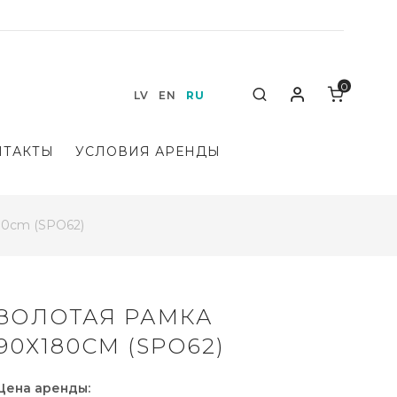
0
Мой аккаунт
Search
LV
EN
RU
НТАКТЫ
УСЛОВИЯ АРЕНДЫ
80cm (SPO62)
ЗОЛОТАЯ РАМКА
90Х180CM (SPO62)
Цена аренды: