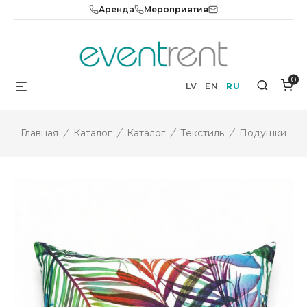
Skip
Аренда
Мероприятия
to
content
0
Menu
Search
LV
EN
RU
Главная
/
Каталог
/
Каталог
/
Текстиль
/
Подушки