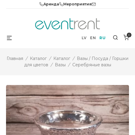
Skip
Аренда
Мероприятия
to
content
0
Menu
Search
LV
EN
RU
Главная
/
Каталог
/
Каталог
/
Вазы / Посуда / Горшки
для цветов
/
Вазы
/
Серебряные вазы