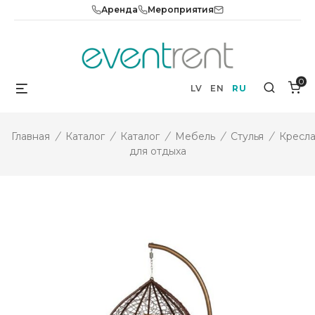
Skip
Аренда
Мероприятия
to
content
0
Menu
Search
LV
EN
RU
Главная
/
Каталог
/
Каталог
/
Мебель
/
Стулья
/
Кресл
для отдыха