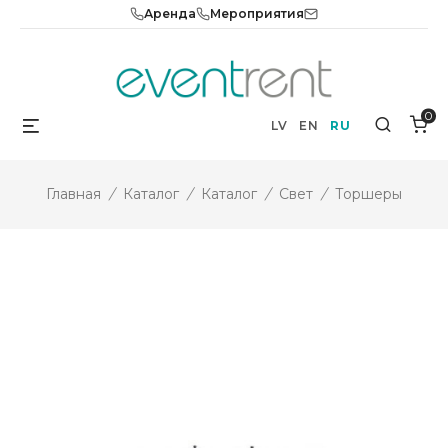
Skip
Аренда
Мероприятия
to
content
0
Menu
Search
LV
EN
RU
Главная
/
Каталог
/
Каталог
/
Свет
/
Торшеры