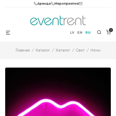
Skip
Аренда
Мероприятия
to
content
0
Menu
Search
LV
EN
RU
Главная
/
Каталог
/
Каталог
/
Свет
/
Неон