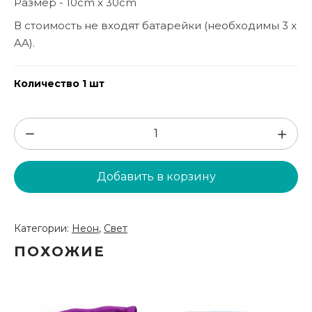
Размер - 10cm x 30cm
В стоимость не входят батарейки (необходимы 3 x
AA).
Количество 1 шт
Количество
товара
Неоновая
Добавить в корзину
лампа
-
губы
Категории:
Неон
,
Свет
(NG3)
ПОХОЖИЕ