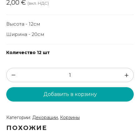
2,00
€
(вкл. НДС)
Высота - 12см
Ширина - 20см
Количество 12 шт
Количество
товара
Красочные
Добавить в корзину
плетеные
корзины
(GRO73)
Категории:
Декорации
,
Корзины
ПОХОЖИЕ