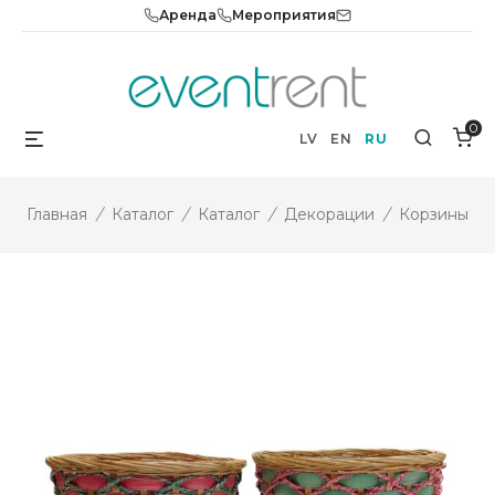
Skip
Аренда
Мероприятия
to
content
0
Menu
Search
LV
EN
RU
Главная
/
Каталог
/
Каталог
/
Декорации
/
Корзины