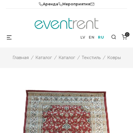
Skip
Аренда
Мероприятия
to
content
0
Menu
Search
LV
EN
RU
Главная
/
Каталог
/
Каталог
/
Текстиль
/
Ковры