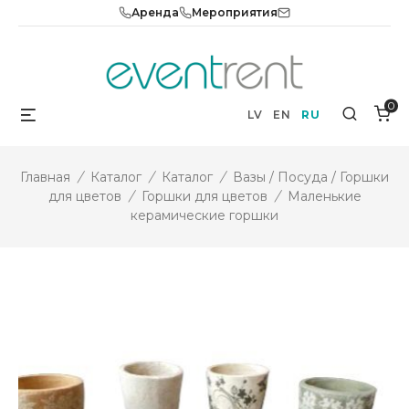
Skip
Аренда
Мероприятия
to
content
0
Menu
Search
LV
EN
RU
Главная
/
Каталог
/
Каталог
/
Вазы / Посуда / Горшки
для цветов
/
Горшки для цветов
/
Маленькие
керамические горшки