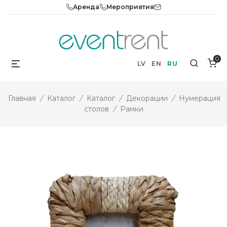
Skip
Аренда
Мероприятия
to
content
0
Menu
Search
LV
EN
RU
Главная
/
Каталог
/
Каталог
/
Декорации
/
Нумерация
столов
/
Рамки