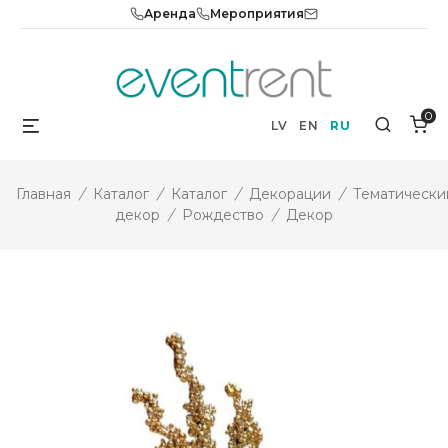
Skip
Аренда
Мероприятия
to
content
0
Menu
Search
LV
EN
RU
Главная
/
Каталог
/
Каталог
/
Декорации
/
Тематически
декор
/
Рождество
/
Декор