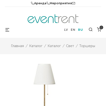
Skip
Аренда
Мероприятия
to
content
0
Menu
Search
LV
EN
RU
Главная
/
Каталог
/
Каталог
/
Свет
/
Торшеры