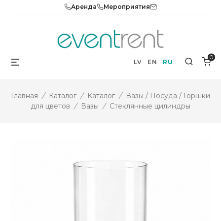
Skip
Аренда
Мероприятия
to
content
0
Menu
Search
LV
EN
RU
Главная
/
Каталог
/
Каталог
/
Вазы / Посуда / Горшки
для цветов
/
Вазы
/
Стеклянные цилиндры