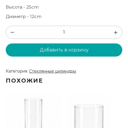
Высота - 25cm
Диаметр - 12cm
Количество
товара
Стеклянный
Добавить в корзину
цилиндр
H25см
/
Категория:
Стеклянные цилиндры
D12см
ПОХОЖИЕ
(SC11)