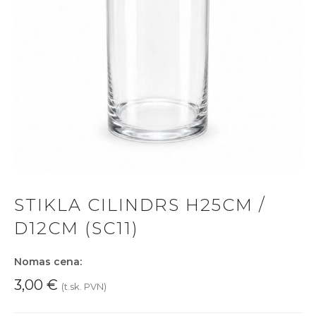
STIKLA CILINDRS H25CM /
D12CM (SC11)
Nomas cena:
3,00
€
(t.sk. PVN)