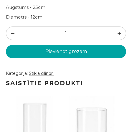
Augstums - 25cm
Diametrs - 12cm
Stikla
cilindrs
H25cm
Pievienot grozam
/
D12cm
(SC11)
Kategorija:
Stikla cilindri
daudzums
SAISTĪTIE PRODUKTI