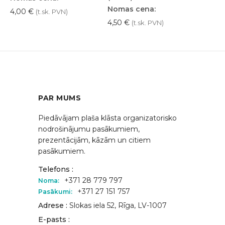
Nomas cena:
4,00
€
(t.sk. PVN)
4,50
€
(t.sk. PVN)
PAR MUMS
Piedāvājam plaša klāsta organizatorisko
nodrošinājumu pasākumiem,
prezentācijām, kāzām un citiem
pasākumiem.
Telefons :
+371 28 779 797
Noma:
+371 27 151 757
Pasākumi:
Adrese :
Slokas iela 52, Rīga, LV-1007
E-pasts :