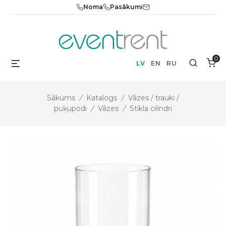
Skip
Noma
Pasākumi
to
content
0
Menu
Search
LV
EN
RU
Sākums
/
Katalogs
/
Vāzes / trauki /
puķupodi
/
Vāzes
/
Stikla cilindri