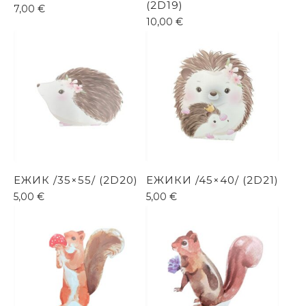
(2D19)
7,00
€
10,00
€
ЕЖИК /35×55/ (2D20)
ЕЖИКИ /45×40/ (2D21)
5,00
€
5,00
€