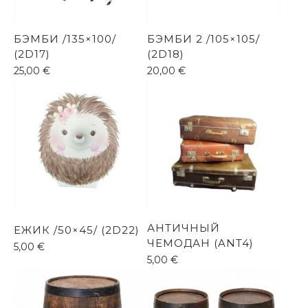
БЭМБИ /135×100/
БЭМБИ 2 /105×105/
(2D17)
(2D18)
25,00
€
20,00
€
АНТИЧНЫЙ
ЕЖИК /50×45/ (2D22)
ЧЕМОДАН (ANT4)
5,00
€
5,00
€