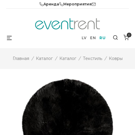
Skip
Аренда
Мероприятия
to
content
0
Menu
Search
LV
EN
RU
Главная
/
Каталог
/
Каталог
/
Текстиль
/
Ковры