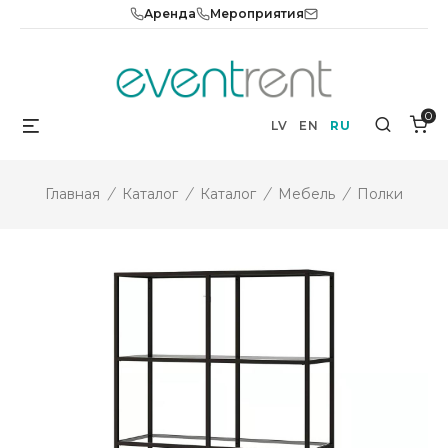
Skip
Аренда
Мероприятия
to
content
0
Menu
Search
LV
EN
RU
Главная
/
Каталог
/
Каталог
/
Мебель
/
Полки