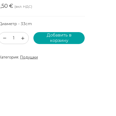
1,50
€
(вкл. НДС)
Диаметр - 33cm
Добавить в
Количество
корзину
товара
Чёрная
Категория:
Подушки
подставка
для
стула
(DSP113)