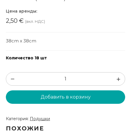
Цена аренды:
2,50
€
(вкл. НДС)
38cm x 38cm
Количество 18 шт
Количество
товара
Серая
Добавить в корзину
подушка
для
стула
Категория:
Подушки
(DSP111)
ПОХОЖИЕ