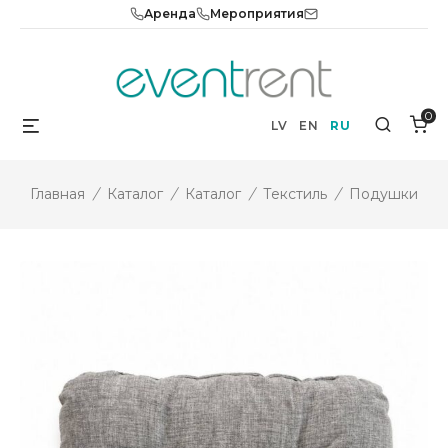
Skip
Аренда
Мероприятия
to
content
0
Menu
Search
LV
EN
RU
Главная
/
Каталог
/
Каталог
/
Текстиль
/
Подушки