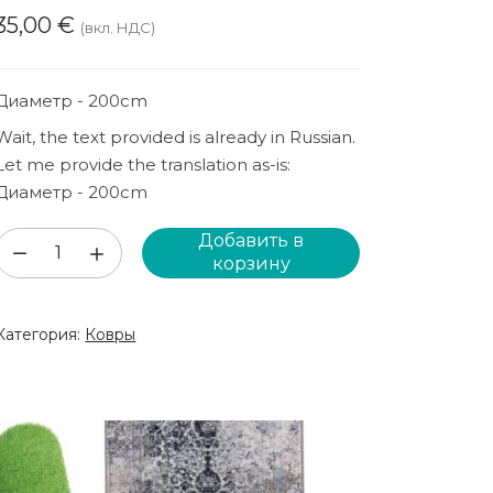
35,00
€
(вкл. НДС)
Диаметр - 200cm
Wait, the text provided is already in Russian.
Let me provide the translation as-is:
Диаметр - 200cm
Добавить в
Количество
корзину
товара
Белый
Категория:
Ковры
круглый
коврик
(PK115)