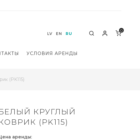
0
Мой аккаунт
Search
LV
EN
RU
НТАКТЫ
УСЛОВИЯ АРЕНДЫ
рик (PK115)
БЕЛЫЙ КРУГЛЫЙ
КОВРИК (PK115)
Цена аренды: