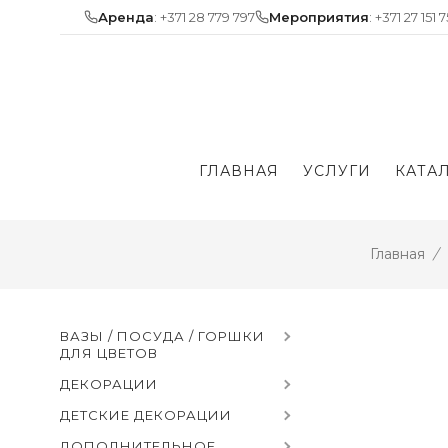
Skip
Аренда
: +371 28 779 797
Мероприятия
: +371 27 151 
to
content
ГЛАВНАЯ
УСЛУГИ
КАТА
Главная
/
ВАЗЫ / ПОСУДА / ГОРШКИ
ДЛЯ ЦВЕТОВ
ДЕКОРАЦИИ
ДЕТСКИЕ ДЕКОРАЦИИ
ДОПОЛНИТЕЛЬНОЕ