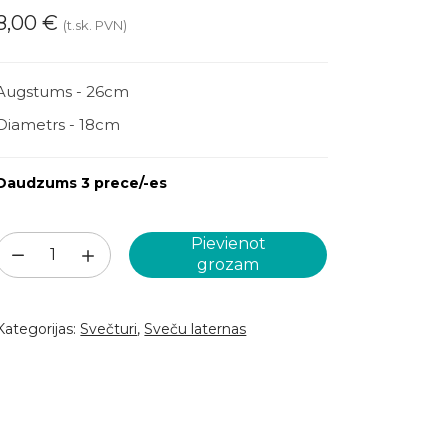
8,00
€
(t.sk. PVN)
Augstums - 26cm
Diametrs - 18cm
Daudzums 3 prece/-es
Pievienot
Zelta
grozam
sveču
laterna
Kategorijas:
Svečturi
,
Sveču laternas
(SL55)
daudzums