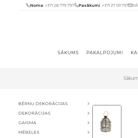
Skip
Noma
: +371 28 779 797
Pasākumi
: +371 27 151 757
in
to
content
SĀKUMS
PAKALPOJUMI
KA
Sākum
BĒRNU DEKORĀCIJAS
DEKORĀCIJAS
GAISMA
MĒBELES