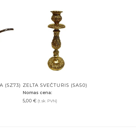
A (SZ73)
ZELTA SVEČTURIS (SA50)
Nomas cena:
5,00
€
(t.sk. PVN)