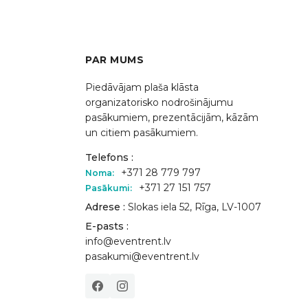
PAR MUMS
Piedāvājam plaša klāsta
organizatorisko nodrošinājumu
pasākumiem, prezentācijām, kāzām
un citiem pasākumiem.
Telefons :
+371 28 779 797
Noma:
+371 27 151 757
Pasākumi:
Adrese :
Slokas iela 52, Rīga, LV-1007
E-pasts :
info@eventrent.lv
pasakumi@eventrent.lv