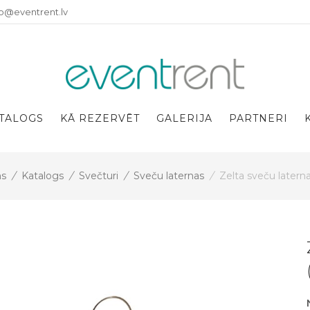
fo@eventrent.lv
TALOGS
KĀ REZERVĒT
GALERIJA
PARTNERI
s
/
Katalogs
/
Svečturi
/
Sveču laternas
/
Zelta sveču laterna