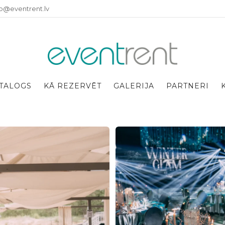
fo@eventrent.lv
TALOGS
KĀ REZERVĒT
GALERIJA
PARTNERI