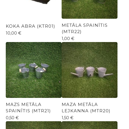
METĀLA SPAINĪTIS
KOKA ABRA (KTR01)
(MTR22)
10,00
€
1,00
€
MAZS METĀLA
MAZA METĀLA
SPAINĪTIS (MTR21)
LEJKANNA (MTR20)
0,50
€
1,50
€