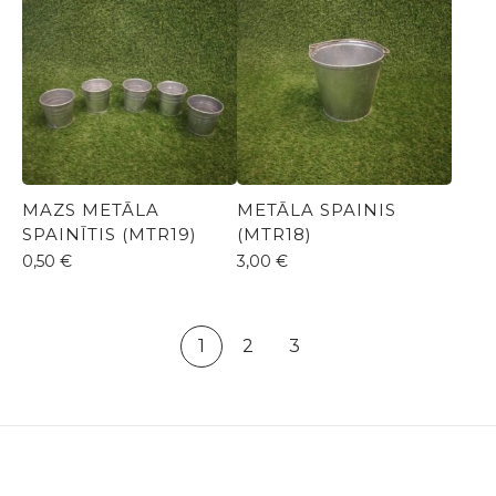
MAZS METĀLA
METĀLA SPAINIS
SPAINĪTIS (MTR19)
(MTR18)
0,50
€
3,00
€
1
2
3