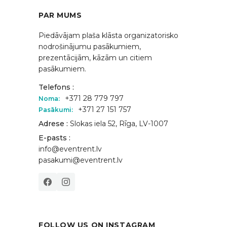
PAR MUMS
Piedāvājam plaša klāsta organizatorisko
nodrošinājumu pasākumiem,
prezentācijām, kāzām un citiem
pasākumiem.
Telefons :
+371 28 779 797
Noma:
+371 27 151 757
Pasākumi:
Adrese :
Slokas iela 52, Rīga, LV-1007
E-pasts :
info@eventrent.lv
pasakumi@eventrent.lv
FOLLOW US ON INSTAGRAM