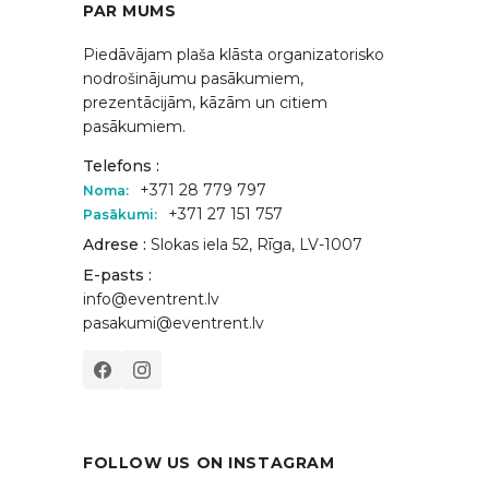
PAR MUMS
Piedāvājam plaša klāsta organizatorisko
nodrošinājumu pasākumiem,
prezentācijām, kāzām un citiem
pasākumiem.
Telefons :
+371 28 779 797
Noma:
+371 27 151 757
Pasākumi:
Adrese :
Slokas iela 52, Rīga, LV-1007
E-pasts :
info@eventrent.lv
pasakumi@eventrent.lv
FOLLOW US ON INSTAGRAM