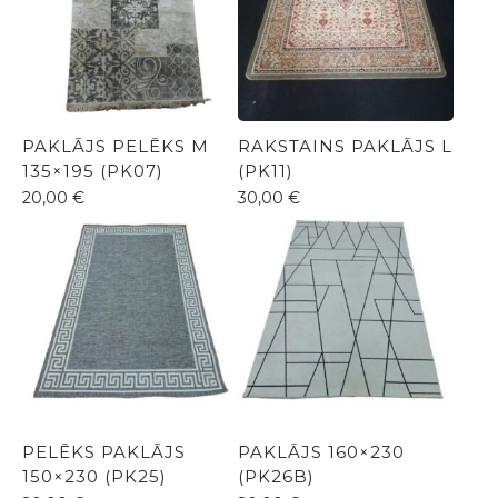
PAKLĀJS PELĒKS M
RAKSTAINS PAKLĀJS L
135×195 (PK07)
(PK11)
20,00
€
30,00
€
PELĒKS PAKLĀJS
PAKLĀJS 160×230
150×230 (PK25)
(PK26B)