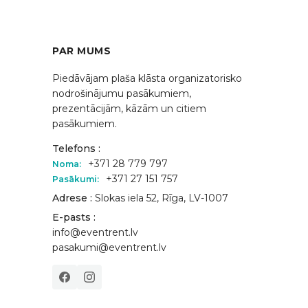
PAR MUMS
Piedāvājam plaša klāsta organizatorisko
nodrošinājumu pasākumiem,
prezentācijām, kāzām un citiem
pasākumiem.
Telefons :
+371 28 779 797
Noma:
+371 27 151 757
Pasākumi:
Adrese :
Slokas iela 52, Rīga, LV-1007
E-pasts :
info@eventrent.lv
pasakumi@eventrent.lv