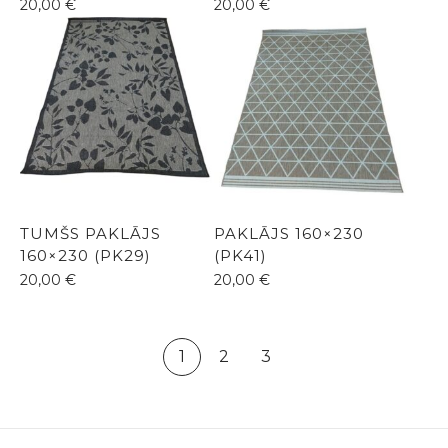
20,00
€
20,00
€
TUMŠS PAKLĀJS
PAKLĀJS 160×230
160×230 (PK29)
(PK41)
20,00
€
20,00
€
1
2
3