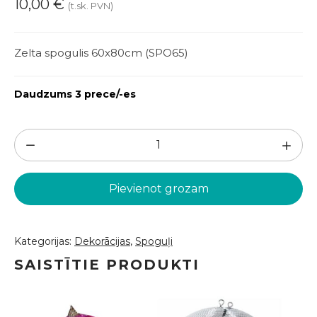
10,00
€
(t.sk. PVN)
Zelta spogulis 60x80cm (SPO65)
Daudzums 3 prece/-es
Zelta
spogulis
60x80cm
Pievienot grozam
(SPO65)
daudzums
Kategorijas:
Dekorācijas
,
Spoguļi
SAISTĪTIE PRODUKTI