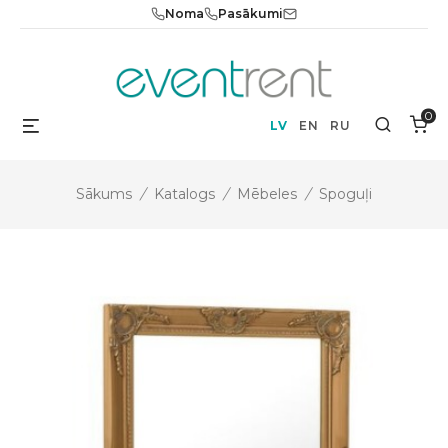
Skip
Noma
Pasākumi
to
content
0
Menu
Search
LV
EN
RU
Sākums
/
Katalogs
/
Mēbeles
/
Spoguļi