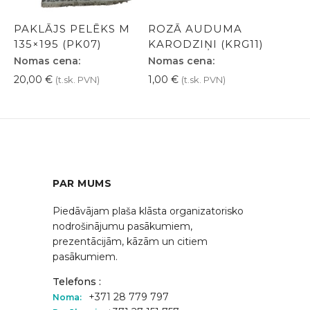
PAKLĀJS PELĒKS M
ROZĀ AUDUMA
135×195 (PK07)
KARODZIŅI (KRG11)
Nomas cena:
Nomas cena:
20,00
€
1,00
€
(t.sk. PVN)
(t.sk. PVN)
PAR MUMS
Piedāvājam plaša klāsta organizatorisko
nodrošinājumu pasākumiem,
prezentācijām, kāzām un citiem
pasākumiem.
Telefons :
+371 28 779 797
Noma: