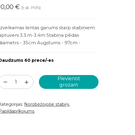
10,00
€
(t.sk. PVN)
Izvelkamas lentas garums starp stabiņiem:
aptuveni 3.3.m-3.4m Stabiņa pēdas
diametrs - 35cm Augstums - 97cm -
Daudzums 60 prece/-es
Pievienot
Norobežojošie
grozam
stabiņi
1gab.
Kategorijas:
Norobežojošie stabiņi
,
(PPA83)
Papildaprīkojums
daudzums