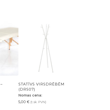
 –
STATĪVS VIRSDRĒBĒM
(DRS07)
Nomas cena:
5,00
€
(t.sk. PVN)