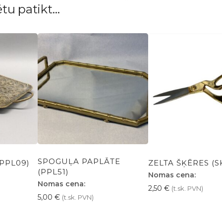
ētu patikt…
SPOGUĻA PAPLĀTE
(PPL09)
ZELTA ŠĶĒRES (S
(PPL51)
Nomas cena:
Nomas cena:
2,50
€
(t.sk. PVN)
5,00
€
(t.sk. PVN)