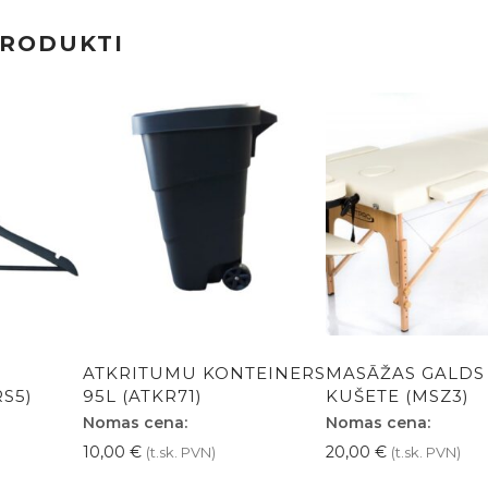
PRODUKTI
ATKRITUMU KONTEINERS
MASĀŽAS GALDS
S5)
95L (ATKR71)
KUŠETE (MSZ3)
Nomas cena:
Nomas cena:
10,00
€
20,00
€
(t.sk. PVN)
(t.sk. PVN)