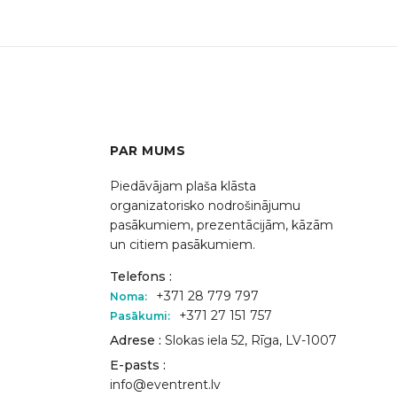
PAR MUMS
Piedāvājam plaša klāsta
organizatorisko nodrošinājumu
pasākumiem, prezentācijām, kāzām
un citiem pasākumiem.
Telefons :
+371 28 779 797
Noma:
+371 27 151 757
Pasākumi:
Adrese :
Slokas iela 52, Rīga, LV-1007
E-pasts :
info@eventrent.lv