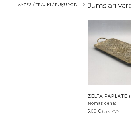
Jums arī var
VĀZES / TRAUKI / PUĶUPODI
ZELTA PAPLĀTE 
Nomas cena:
5,00
€
(t.sk. PVN)