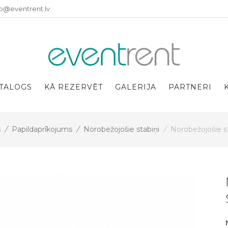
fo@eventrent.lv
TALOGS
KĀ REZERVĒT
GALERIJA
PARTNERI
s
/
Papildaprīkojums
/
Norobežojošie stabiņi
/
Norobežojošie s