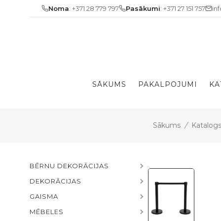
Skip
Noma
: +371 28 779 797
Pasākumi
: +371 27 151 757
in
to
content
SĀKUMS
PAKALPOJUMI
KA
Sākums
/
Katalog
BĒRNU DEKORĀCIJAS
DEKORĀCIJAS
GAISMA
MĒBELES