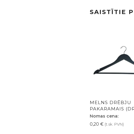
SAISTĪTIE 
MELNS DRĒBJU
PAKARAMAIS (DR
Nomas cena:
0,20
€
(t.sk. PVN)