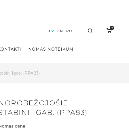
0
Search
LV
EN
RU
KONTAKTI
NOMAS NOTEIKUMI
tabiņi 1gab. (PPA83)
NOROBEŽOJOŠIE
STABIŅI 1GAB. (PPA83)
Nomas cena: