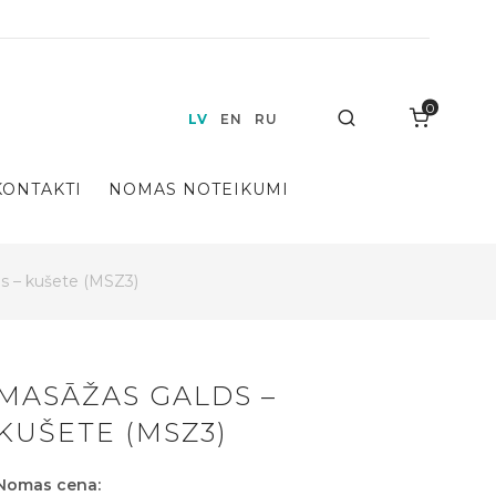
0
Search
LV
EN
RU
KONTAKTI
NOMAS NOTEIKUMI
s – kušete (MSZ3)
MASĀŽAS GALDS –
KUŠETE (MSZ3)
Nomas cena: