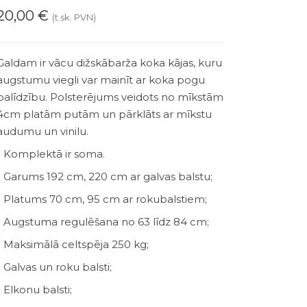
20,00
€
(t.sk. PVN)
Galdam ir vācu dižskābarža koka kājas, kuru
augstumu viegli var mainīt ar koka pogu
palīdzību. Polsterējums veidots no mīkstām
4cm platām putām un pārklāts ar mīkstu
audumu un vinilu.
- Komplektā ir soma.
- Garums 192 cm, 220 cm ar galvas balstu;
- Platums 70 cm, 95 cm ar rokubalstiem;
- Augstuma regulēšana no 63 līdz 84 cm;
- Maksimālā celtspēja 250 kg;
- Galvas un roku balsti;
- Elkonu balsti;