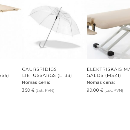
CAURSPĪDĪGS
ELEKTRISKAIS M
SS5)
LIETUSSARGS (LT33)
GALDS (MSZ1)
Nomas cena:
Nomas cena:
3,50
€
90,00
€
(t.sk. PVN)
(t.sk. PVN)