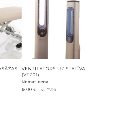
ASĀŽAS
VENTILATORS UZ STATĪVA
(VTZ01)
Nomas cena:
15,00
€
(t.sk. PVN)