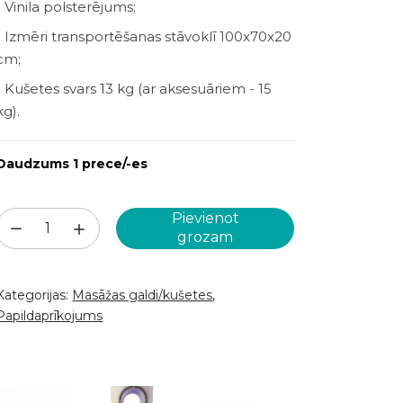
- Vinila polsterējums;
- Izmēri transportēšanas stāvoklī 100x70x20
cm;
- Kušetes svars 13 kg (ar aksesuāriem - 15
kg).
Daudzums 1 prece/-es
Pievienot
Masāžas
grozam
galds
-
Kategorijas:
Masāžas galdi/kušetes
,
kušete
Papildaprīkojums
(MSZ3)
daudzums