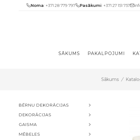
Skip
Noma
: +371 28 779 797
Pasākumi
: +371 27 151 757
in
to
content
SĀKUMS
PAKALPOJUMI
KA
Sākums
/
Katalo
BĒRNU DEKORĀCIJAS
DEKORĀCIJAS
GAISMA
MĒBELES