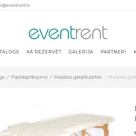
fo@eventrent.lv
TALOGS
KĀ REZERVĒT
GALERIJA
PARTNERI
gs
/
Papildaprīkojums
/
Masāžas galdi/kušetes
/
Masāžas gald