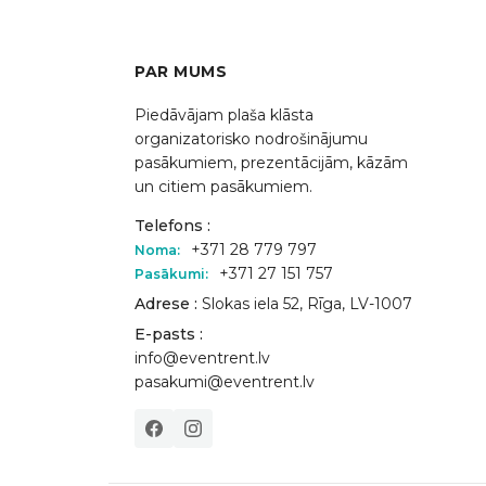
PAR MUMS
Piedāvājam plaša klāsta
organizatorisko nodrošinājumu
pasākumiem, prezentācijām, kāzām
un citiem pasākumiem.
Telefons :
+371 28 779 797
Noma:
+371 27 151 757
Pasākumi:
Adrese :
Slokas iela 52, Rīga, LV-1007
E-pasts :
info@eventrent.lv
pasakumi@eventrent.lv