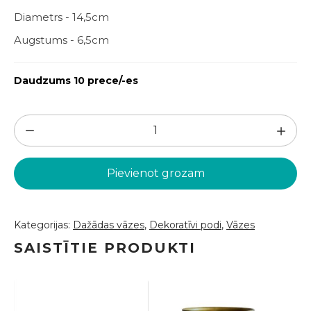
Diametrs - 14,5cm
Augstums - 6,5cm
Daudzums 10 prece/-es
Melna
apaļa
vāze
Pievienot grozam
D14,5
(VZZ115)
daudzums
Kategorijas:
Dažādas vāzes
,
Dekoratīvi podi
,
Vāzes
SAISTĪTIE PRODUKTI