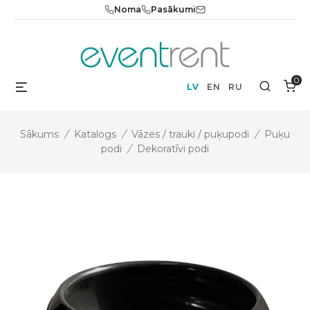
Skip
Noma
Pasākumi
to
content
0
Menu
Search
LV
EN
RU
Sākums
/
Katalogs
/
Vāzes / trauki / puķupodi
/
Puķu
podi
/
Dekoratīvi podi