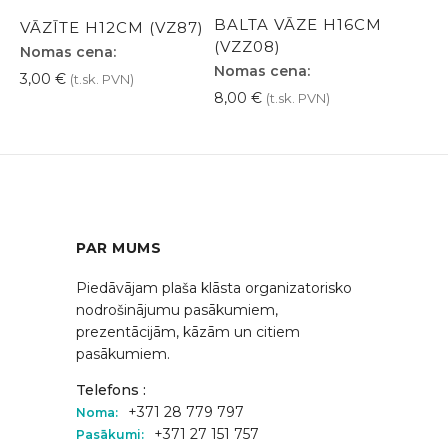
BALTA VĀZE H16CM
VĀZĪTE H12CM (VZ87)
(VZZ08)
Nomas cena:
Nomas cena:
3,00
€
(t.sk. PVN)
8,00
€
(t.sk. PVN)
PAR MUMS
Piedāvājam plaša klāsta organizatorisko
nodrošinājumu pasākumiem,
prezentācijām, kāzām un citiem
pasākumiem.
Telefons :
+371 28 779 797
Noma:
+371 27 151 757
Pasākumi: