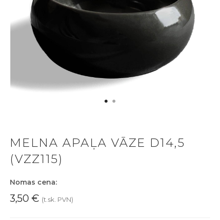
MELNA APAĻA VĀZE D14,5
(VZZ115)
Nomas cena:
3,50
€
(t.sk. PVN)