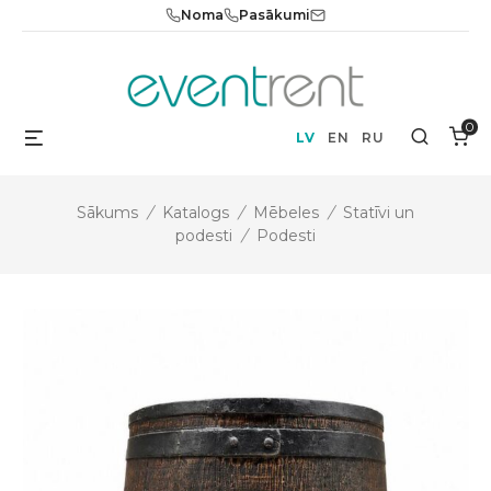
Skip
Noma
Pasākumi
to
content
0
Menu
Search
LV
EN
RU
Sākums
/
Katalogs
/
Mēbeles
/
Statīvi un
podesti
/
Podesti