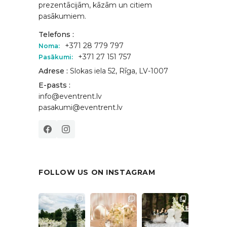
prezentācijām, kāzām un citiem
pasākumiem.
Telefons :
+371 28 779 797
Noma:
+371 27 151 757
Pasākumi:
Adrese :
Slokas iela 52, Rīga, LV-1007
E-pasts :
info@eventrent.lv
pasakumi@eventrent.lv
FOLLOW US ON INSTAGRAM