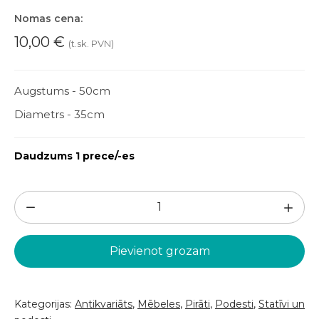
Nomas cena:
10,00
€
(t.sk. PVN)
Augstums - 50cm
Diametrs - 35cm
Daudzums 1 prece/-es
Koka
muca
(KM57)
Pievienot grozam
daudzums
Kategorijas:
Antikvariāts
,
Mēbeles
,
Pirāti
,
Podesti
,
Statīvi un