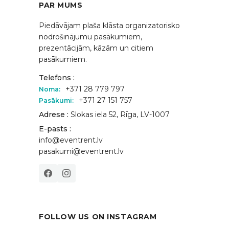
PAR MUMS
Piedāvājam plaša klāsta organizatorisko
nodrošinājumu pasākumiem,
prezentācijām, kāzām un citiem
pasākumiem.
Telefons :
+371 28 779 797
Noma:
+371 27 151 757
Pasākumi:
Adrese :
Slokas iela 52, Rīga, LV-1007
E-pasts :
info@eventrent.lv
pasakumi@eventrent.lv
FOLLOW US ON INSTAGRAM