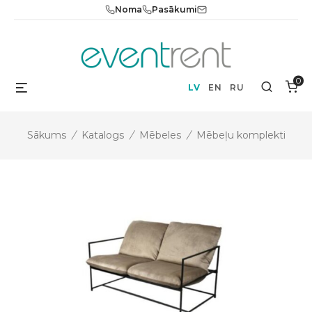
Skip
Noma
Pasākumi
to
content
0
Menu
Search
LV
EN
RU
Sākums
/
Katalogs
/
Mēbeles
/
Mēbeļu komplekti