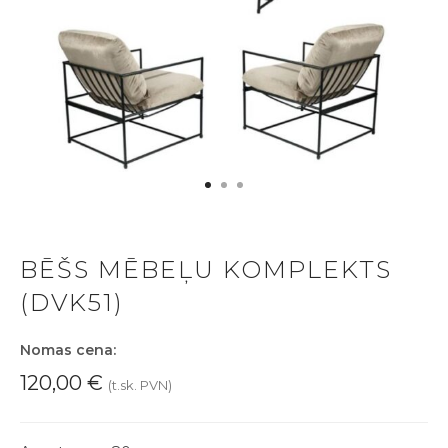
BĒŠS MĒBEĻU KOMPLEKTS
(DVK51)
Nomas cena:
120,00
€
(t.sk. PVN)