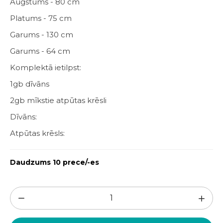
Augstums - 80 cm
Platums - 75 cm
Garums - 130 cm
Garums - 64 cm
Komplektā ietilpst:
1gb dīvāns
2gb mīkstie atpūtas krēsli
Dīvāns:
Atpūtas krēsls:
Daudzums 10 prece/-es
Bēšs
mēbeļu