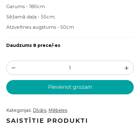
Garums - 180cm
Sēžamā daļa - 55cm;
Atzveltnes augstums - 50cm
Daudzums 8 prece/-es
Pelēks
dīvāns
(DV49)
Pievienot grozam
daudzums
Kategorijas:
Dīvāni
,
Mēbeles
SAISTĪTIE PRODUKTI