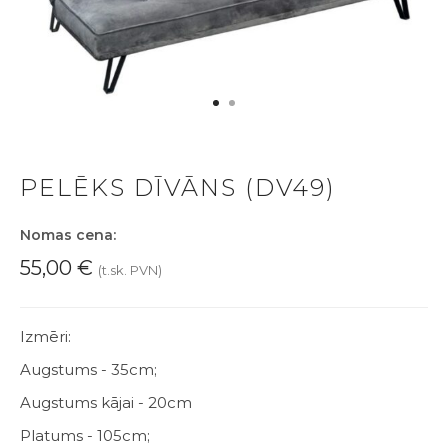
PELĒKS DĪVĀNS (DV49)
Nomas cena:
55,00
€
(t.sk. PVN)
Izmēri:
Augstums - 35cm;
Augstums kājai - 20cm
Platums - 105cm;