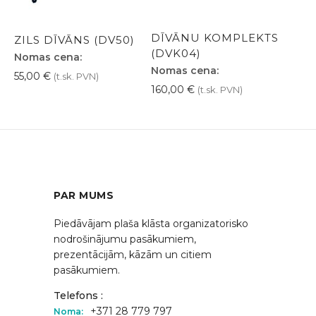
DĪVĀNU KOMPLEKTS
ZILS DĪVĀNS (DV50)
(DVK04)
Nomas cena:
Nomas cena:
55,00
€
(t.sk. PVN)
160,00
€
(t.sk. PVN)
PAR MUMS
Piedāvājam plaša klāsta organizatorisko
nodrošinājumu pasākumiem,
prezentācijām, kāzām un citiem
pasākumiem.
Telefons :
+371 28 779 797
Noma: