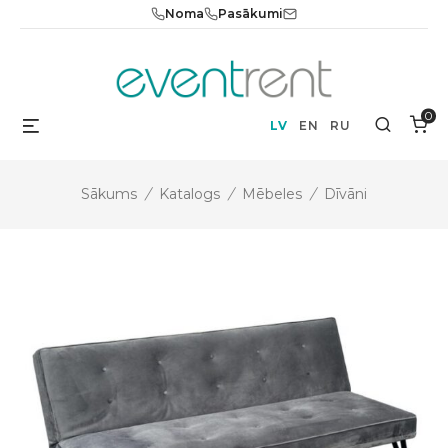
Skip
Noma
Pasākumi
to
content
0
Menu
Search
LV
EN
RU
Sākums
/
Katalogs
/
Mēbeles
/
Dīvāni