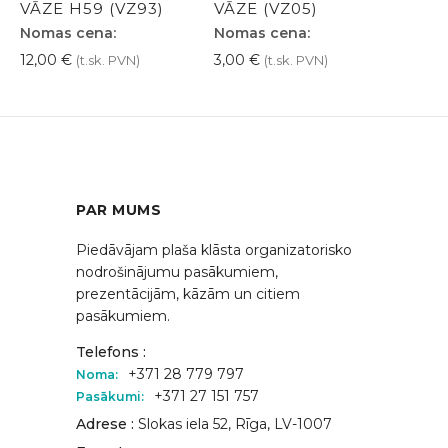
VĀZE H59 (VZ93)
VĀZE (VZ05)
Nomas cena:
Nomas cena:
12,00
€
3,00
€
(t.sk. PVN)
(t.sk. PVN)
PAR MUMS
Piedāvājam plaša klāsta organizatorisko
nodrošinājumu pasākumiem,
prezentācijām, kāzām un citiem
pasākumiem.
Telefons :
+371 28 779 797
Noma:
+371 27 151 757
Pasākumi:
Adrese :
Slokas iela 52, Rīga, LV-1007