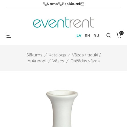
Skip
Noma
Pasākumi
to
content
0
Menu
Search
LV
EN
RU
Sākums
/
Katalogs
/
Vāzes / trauki /
puķupodi
/
Vāzes
/
Dažādas vāzes