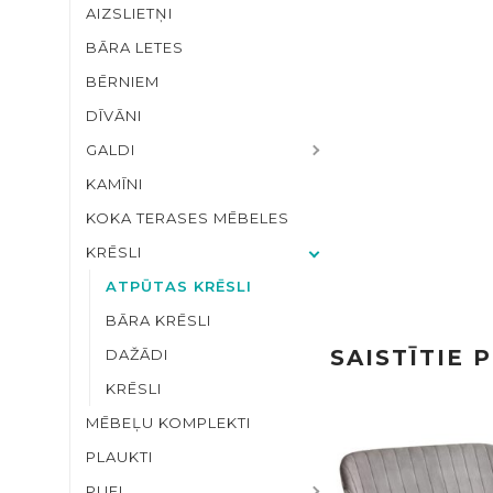
AIZSLIETŅI
BĀRA LETES
BĒRNIEM
DĪVĀNI
GALDI
KAMĪNI
KOKA TERASES MĒBELES
KRĒSLI
ATPŪTAS KRĒSLI
BĀRA KRĒSLI
SAISTĪTIE 
DAŽĀDI
KRĒSLI
MĒBEĻU KOMPLEKTI
PLAUKTI
PUFI