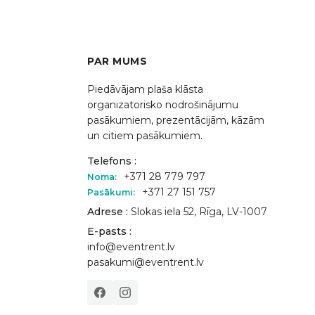
PAR MUMS
Piedāvājam plaša klāsta
organizatorisko nodrošinājumu
pasākumiem, prezentācijām, kāzām
un citiem pasākumiem.
Telefons :
+371 28 779 797
Noma:
+371 27 151 757
Pasākumi:
Adrese :
Slokas iela 52, Rīga, LV-1007
E-pasts :
info@eventrent.lv
pasakumi@eventrent.lv