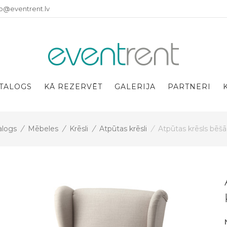
fo@eventrent.lv
TALOGS
KĀ REZERVĒT
GALERIJA
PARTNERI
alogs
/
Mēbeles
/
Krēsli
/
Atpūtas krēsli
/
Atpūtas krēsls bēšā