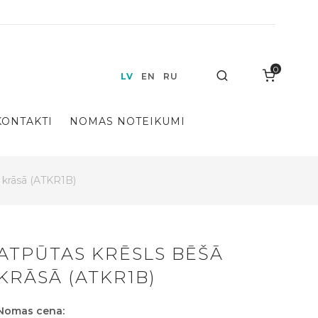
0
Search
LV
EN
RU
KONTAKTI
NOMAS NOTEIKUMI
 krāsā (ATKR1B)
ATPŪTAS KRĒSLS BĒŠĀ
KRĀSĀ (ATKR1B)
Nomas cena: