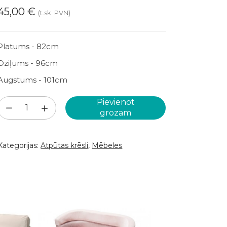
45,00
€
(t.sk. PVN)
Platums - 82cm
Dziļums - 96cm
Augstums - 101cm
Pievienot
Atpūtas
grozam
krēsls
bēšā
Kategorijas:
Atpūtas krēsli
,
Mēbeles
krāsā
(ATKR1B)
daudzums