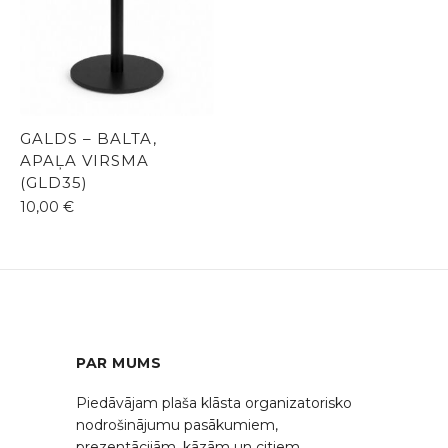
GALDS – BALTA,
APAĻA VIRSMA
(GLD35)
10,00
€
PAR MUMS
Piedāvājam plaša klāsta organizatorisko
nodrošinājumu pasākumiem,
prezentācijām, kāzām un citiem