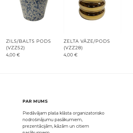
ZILS/BALTS PODS
ZELTA VĀZE/PODS
(VZZ52)
(VZZ28)
4,00
€
4,00
€
PAR MUMS
Piedāvājam plaša klāsta organizatorisko
nodrošinājumu pasākumiem,
prezentācijām, kāzām un citiem
pasākumiem.