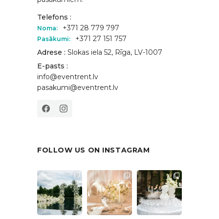
Telefons :
+371 28 779 797
Noma:
+371 27 151 757
Pasākumi:
Adrese :
Slokas iela 52, Rīga, LV-1007
E-pasts :
info@eventrent.lv
pasakumi@eventrent.lv
FOLLOW US ON INSTAGRAM