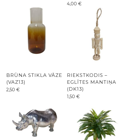
4,00
€
BRŪNA STIKLA VĀZE
RIEKSTKODIS –
(VAZ13)
EGLĪTES MANTIŅA
(DK13)
2,50
€
1,50
€