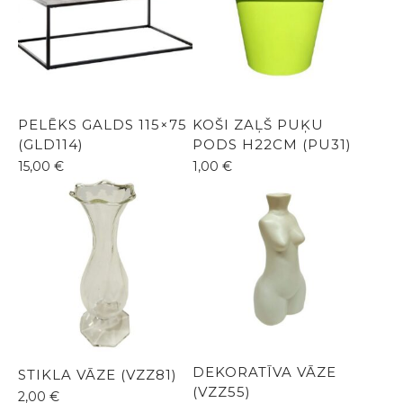
PELĒKS GALDS 115×75
KOŠI ZAĻŠ PUĶU
(GLD114)
PODS H22CM (PU31)
15,00
€
1,00
€
DEKORATĪVA VĀZE
STIKLA VĀZE (VZZ81)
(VZZ55)
2,00
€