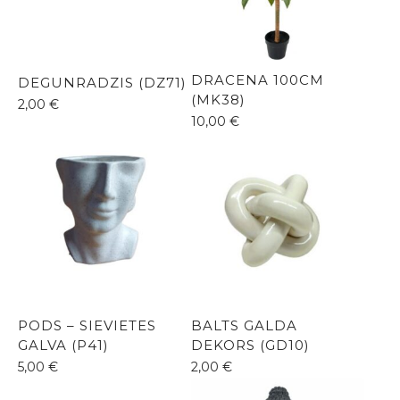
DRACENA 100CM
DEGUNRADZIS (DZ71)
(MK38)
2,00
€
10,00
€
PODS – SIEVIETES
BALTS GALDA
GALVA (P41)
DEKORS (GD10)
5,00
€
2,00
€