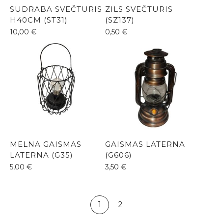
SUDRABA SVEČTURIS
ZILS SVEČTURIS
H40CM (ST31)
(SZ137)
10,00
€
0,50
€
MELNA GAISMAS
GAISMAS LATERNA
LATERNA (G35)
(G606)
5,00
€
3,50
€
1
2