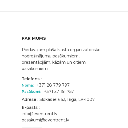
PAR MUMS
Piedāvājam plaša klāsta organizatorisko
nodrošinājumu pasākumiem,
prezentācijām, kāzām un citiem
pasākumiem.
Telefons :
+371 28 779 797
Noma:
+371 27 151 757
Pasākumi:
Adrese :
Slokas iela 52, Rīga, LV-1007
E-pasts :
info@eventrent.lv
pasakumi@eventrent.lv