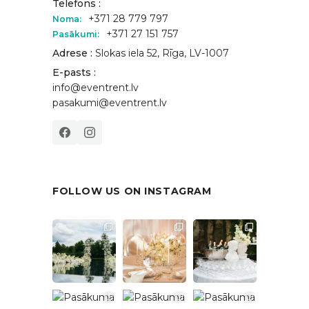
Telefons :
+371 28 779 797
Noma:
+371 27 151 757
Pasākumi:
Adrese :
Slokas iela 52, Rīga, LV-1007
E-pasts :
info@eventrent.lv
pasakumi@eventrent.lv
FOLLOW US ON INSTAGRAM