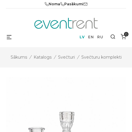
Skip
Noma
Pasākumi
to
content
0
Menu
Search
LV
EN
RU
Sākums
/
Katalogs
/
Svečturi
/
Svečturu komplekti