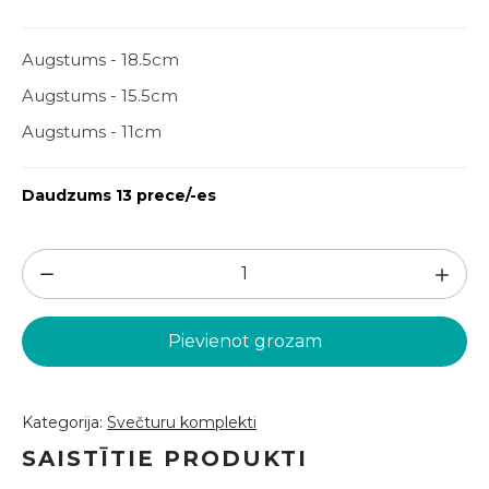
Augstums - 18.5cm
Augstums - 15.5cm
Augstums - 11cm
Daudzums 13 prece/-es
Stikla
svečturu
komplekts
Pievienot grozam
(SVK94)
daudzums
Kategorija:
Svečturu komplekti
SAISTĪTIE PRODUKTI