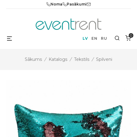
Skip
Noma
Pasākumi
to
content
0
Menu
Search
LV
EN
RU
Sākums
/
Katalogs
/
Tekstils
/
Spilveni