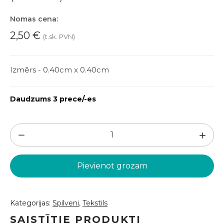
Nomas cena:
2,50
€
(t.sk. PVN)
Izmērs - 0.40cm x 0.40cm
Daudzums 3 prece/-es
Zili
rozā
fliteru
Pievienot grozam
spilvens
(DSP26)
daudzums
Kategorijas:
Spilveni
,
Tekstils
SAISTĪTIE PRODUKTI