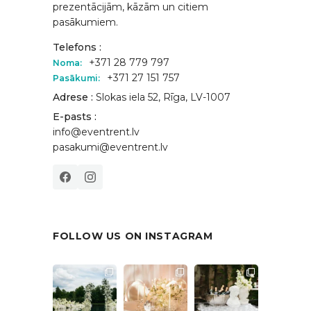
prezentācijām, kāzām un citiem
pasākumiem.
Telefons :
+371 28 779 797
Noma:
+371 27 151 757
Pasākumi:
Adrese :
Slokas iela 52, Rīga, LV-1007
E-pasts :
info@eventrent.lv
pasakumi@eventrent.lv
FOLLOW US ON INSTAGRAM